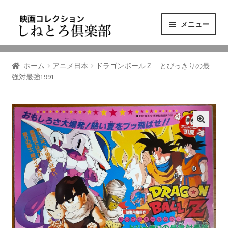
ナ
コ
メニュー
ビ
ン
ゲ
テ
ニュース
ー
ン
ホーム
アニメ日本
ドラゴンボールＺ とびっきりの最
シ
ツ
強対最強1991
映画コレクション
ョ
へ
ン
ス
東三河の映画館
へ
キ
ス
ッ
しねとろ倶楽部について
キ
プ
ッ
プ
リンクの旅