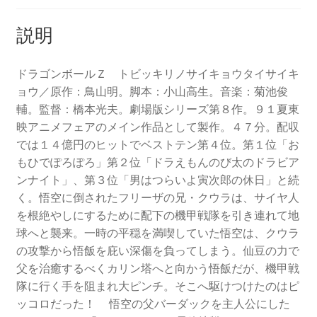
説明
ドラゴンボールＺ トビッキリノサイキョウタイサイキ
ョウ／原作：鳥山明。脚本：小山高生。音楽：菊池俊
輔。監督：橋本光夫。劇場版シリーズ第８作。９１夏東
映アニメフェアのメイン作品として製作。４７分。配収
では１４億円のヒットでベストテン第４位。第１位「お
もひでぽろぽろ」第２位「ドラえもんのび太のドラビア
ンナイト」、第３位「男はつらいよ寅次郎の休日」と続
く。悟空に倒されたフリーザの兄・クウラは、サイヤ人
を根絶やしにするために配下の機甲戦隊を引き連れて地
球へと襲来。一時の平穏を満喫していた悟空は、クウラ
の攻撃から悟飯を庇い深傷を負ってしまう。仙豆の力で
父を治癒するべくカリン塔へと向かう悟飯だが、機甲戦
隊に行く手を阻まれ大ピンチ。そこへ駆けつけたのはピ
ッコロだった！ 悟空の父バーダックを主人公にした