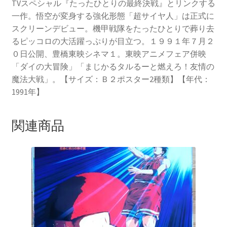
TVスペシャル『たったひとりの最終決戦』とリンクする
一作。悟空が変身する強化形態「超サイヤ人」は正式に
スクリーンデビュー。機甲戦隊をたったひとりで葬り去
るピッコロの大活躍っぷりが目立つ。１９９１年７月２
０日公開、豊橋東映シネマ１。東映アニメフェア併映
「ダイの大冒険」「まじかるタルるーと燃えろ！友情の
魔法大戦」。【サイズ：Ｂ２ポスター2種類】【年代：
1991年】
関連商品