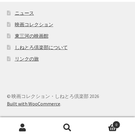
ニュース
映画コレクション
東三河の映画館
しねとろ倶楽部について
リンクの旅
© 映画コレクション・しねとろ倶楽部 2026
Built with WooCommerce
.
0
検
検