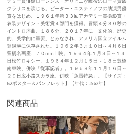
デミー賞俳優ローレンス・オリビエが敵役のローマ貴族
クラサスを演じる。ピーター・ユスティノフの助演男優
賞をはじめ、１９６１年第３３回アカデミー賞撮影賞・
衣装デザイン・美術賞４部門を獲得。冒頭４分３０秒の
イントロ序曲、１８６分。２０１７年に「文化的、歴史
的、美学的に重要」とみなされ、アメリカ国立フイルム
登録簿に保存された。１９６２年３月１０日～４月６日
豊橋名画座、７０mm上映。１９６４年１月３日～１４
日松竹ロキシー。１９６４年１２月１５日～１８日豊橋
南東映、併映「従軍記者」。１９６８年１１月１６日～
２９日広小路スカラ座、併映「魚雷特急」。【サイズ：
B2ポスター＆パンフレット】【年代：1962年】
関連商品