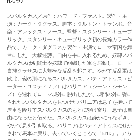
スパルタカス／原作：ハワード・ファスト。製作・主
演：カーク・ダグラス。脚本：ダルトン・トランポ。音
楽：アレックス・ノース。監督：スタンリー・キューブ
リック。スタンリー・キューブリック初の長編カラー作
品で、カーク・ダグラスが製作・主演でローマ帝国を舞
台にした一大叙述詩。自由を手に入れるため、奴隷スパ
ルタカスは剣闘士や奴隷で組織した軍を扇動し、ローマ
貴族クラサスに大規模な反乱を起こす。やがて反乱軍は
敗北、磔の刑になるスパルタカス、バティアトゥス（ピ
ーター・ユスティノフ）はバリニア（ジーン・シモン
ズ）を連れてローマ城外に脱出したが、城門の外に磔に
されたスパルタカスを見つけたバリニアは息子を抱いて
馬車を降りてスパルタカスのもとに駆け寄り、息子は自
由になったと伝えた。スパルタカスは静かにうなずき、
やがて息を引き取る。バリニアはバティアトゥスにせか
されて馬車に戻り、去っていくところで「END」。アカ