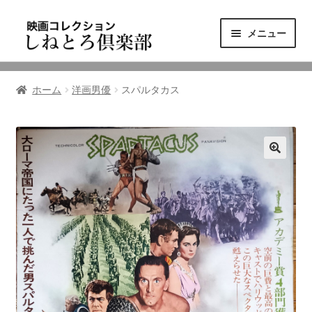
ナ
コ
メニュー
ビ
ン
ゲ
テ
ニュース
ー
ン
ホーム
洋画男優
スパルタカス
シ
ツ
映画コレクション
ョ
へ
ン
ス
東三河の映画館
へ
キ
ス
ッ
しねとろ倶楽部について
キ
プ
ッ
プ
リンクの旅