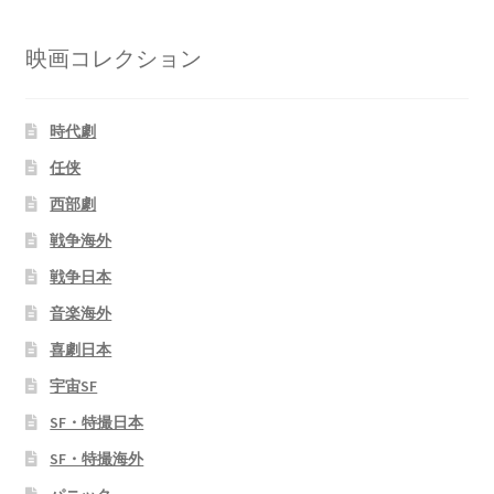
映画コレクション
時代劇
任侠
西部劇
戦争海外
戦争日本
音楽海外
喜劇日本
宇宙SF
SF・特撮日本
SF・特撮海外