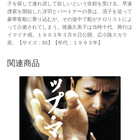
子を探して連れ戻して欲しいという依頼を受ける。早速
捜索を開始した冴羽とパートナーの香は、清子を追って
豪華客船に乗り込むが、その途中で船がテロリストによ
って占拠されてしまう。後藤久美子は当時十代、興行は
イマイチ感。１９９３年３月６日公開、広小路スカラ
座。【サイズ：B5】【年代：１９９３年】
関連商品