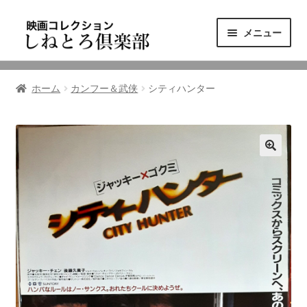
ナ
コ
メニュー
ビ
ン
ゲ
テ
ニュース
ー
ン
ホーム
カンフー＆武侠
シティハンター
シ
ツ
映画コレクション
ョ
へ
ン
ス
東三河の映画館
へ
キ
ス
ッ
しねとろ倶楽部について
キ
プ
ッ
プ
リンクの旅