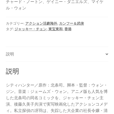
チャード・ノートン、ゲイニー・ダニエルズ、マイケ
ル・ウォン
カテゴリー:
アクション活劇海外
,
カンフー＆武侠
タグ:
ジャッキー・チェン
,
東宝東和
,
香港
説明
説明
シティハンター／原作：北条司。脚本・監督：ウォン・
ジン。音楽：ジェームズ・ウォン。アニメ版も人気を博
した北条司の同名コミックを、ジャッキー・チェン主
演、後藤久美子共演で実写映画化したアクションコメデ
ィ。私立探偵の冴羽は、失踪した大企業の社長令嬢・清