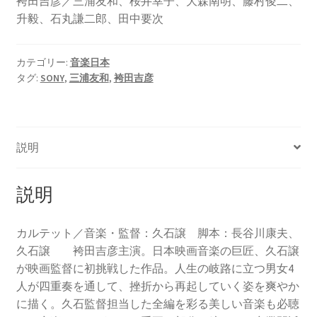
袴田吉彦／三浦友和、桜井幸子、大森南明、藤村俊二、
升毅、石丸謙二郎、田中要次
カテゴリー:
音楽日本
タグ:
SONY
,
三浦友和
,
袴田吉彦
説明
説明
カルテット／音楽・監督：久石譲 脚本：長谷川康夫、
久石譲 袴田吉彦主演。日本映画音楽の巨匠、久石譲
が映画監督に初挑戦した作品。人生の岐路に立つ男女4
人が四重奏を通して、挫折から再起していく姿を爽やか
に描く。久石監督担当した全編を彩る美しい音楽も必聴