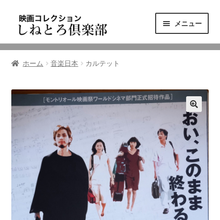
ナ
コ
メニュー
ビ
ン
ゲ
テ
ニュース
ー
ン
ホーム
音楽日本
カルテット
シ
ツ
映画コレクション
ョ
へ
ン
ス
東三河の映画館
へ
キ
ス
ッ
しねとろ倶楽部について
キ
プ
ッ
プ
リンクの旅