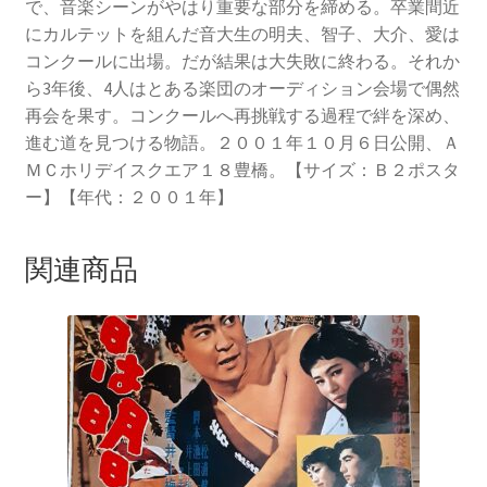
で、音楽シーンがやはり重要な部分を締める。卒業間近
にカルテットを組んだ音大生の明夫、智子、大介、愛は
コンクールに出場。だが結果は大失敗に終わる。それか
ら3年後、4人はとある楽団のオーディション会場で偶然
再会を果す。コンクールへ再挑戦する過程で絆を深め、
進む道を見つける物語。２００１年１０月６日公開、Ａ
ＭＣホリデイスクエア１８豊橋。【サイズ：Ｂ２ポスタ
ー】【年代：２００１年】
関連商品