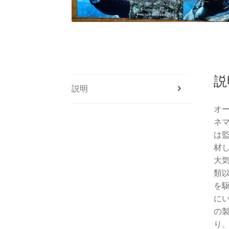
説
説明
オ
ネマ
は
材
大気
類
を
に
の
り