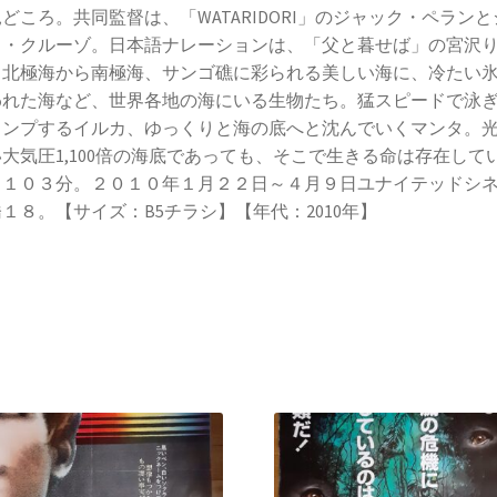
どころ。共同監督は、「WATARIDORI」のジャック・ペランと
ク・クルーゾ。日本語ナレーションは、「父と暮せば」の宮沢
。北極海から南極海、サンゴ礁に彩られる美しい海に、冷たい
われた海など、世界各地の海にいる生物たち。猛スピードで泳
ャンプするイルカ、ゆっくりと海の底へと沈んでいくマンタ。
大気圧1,100倍の海底であっても、そこで生きる命は存在して
。１０３分。２０１０年１月２２日～４月９日ユナイテッドシ
１８。【サイズ：B5チラシ】【年代：2010年】