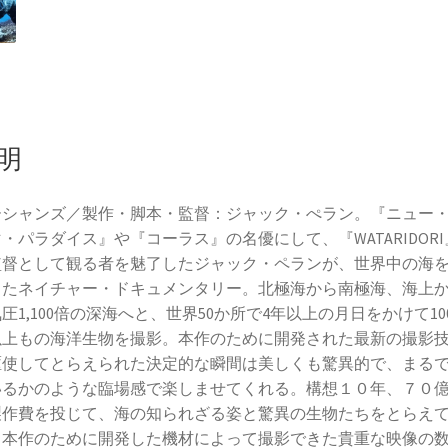
明
ーシャンズ／製作・脚本・監督：ジャック・ぺラン。『ニュー
・パラダイス』や『コーラス』の名優にして、『WATARIDORI
監督として観る者を魅了したジャック・ペランが、世界中の海
したネイチャー・ドキュメンタリー。北極海から南極海、海上
圧1,100倍の深海へと、世界50か所で4年以上の月日をかけて10
以上もの海洋生物を撮影。本作のために開発された最新の撮影
駆使してとらえられた決定的な瞬間は美しくも驚異的で、まる
いるかのような臨場感で楽しませてくれる。構想１０年、７０
製作費を投じて、海の知られざる姿と驚異の生物たちをとらえ
、本作のために開発した機材によって撮影できた貴重な映像の