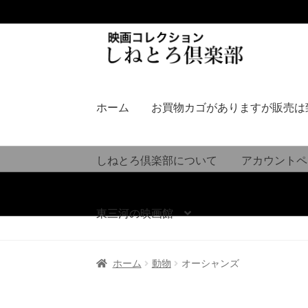
ナ
コ
ビ
ン
ゲ
テ
ー
ン
シ
ツ
ホーム
お買物カゴがありますが販売は
ョ
へ
ン
ス
へ
キ
しねとろ倶楽部について
アカウントペ
ス
ッ
キ
プ
ッ
東三河の映画館
プ
ホーム
動物
オーシャンズ