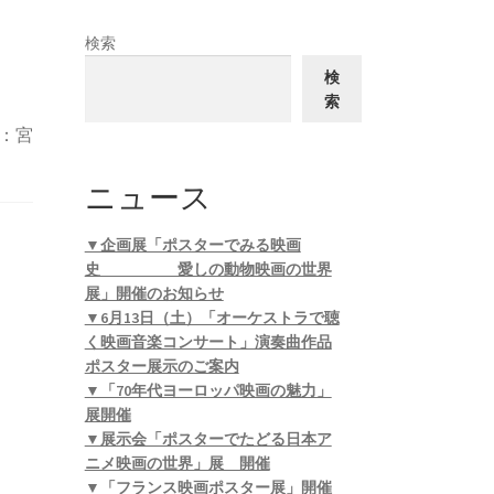
検索
検
索
：宮
ニュース
▼企画展「ポスターでみる映画
史 愛しの動物映画の世界
展」開催のお知らせ
▼6月13日（土）「オーケストラで聴
く映画音楽コンサート」演奏曲作品
ポスター展示のご案内
▼「70年代ヨーロッパ映画の魅力」
展開催
▼展示会「ポスターでたどる日本ア
ニメ映画の世界」展 開催
▼「フランス映画ポスター展」開催