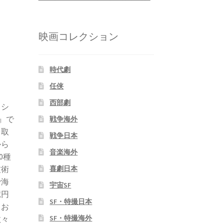
映画コレクション
時代劇
任侠
西部劇
・シ
』で
戦争海外
を取
戦争日本
から
音楽海外
0種
技術
喜劇日本
で海
宇宙SF
億円
SF・特撮日本
てお
SF・特撮海外
数々