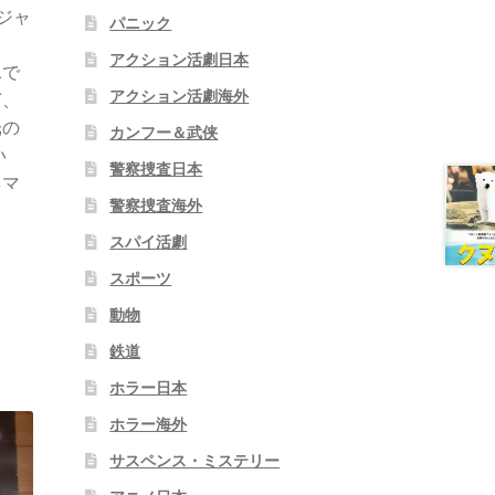
ジャ
パニック
り
アクション活劇日本
氷で
アクション活劇海外
ぎ、
光の
カンフー＆武侠
い
警察捜査日本
ネマ
警察捜査海外
スパイ活劇
スポーツ
動物
鉄道
ホラー日本
ホラー海外
サスペンス・ミステリー