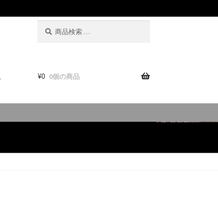
検
検
索
索
対
象:
。
¥
0
0個の商品