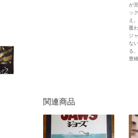
が見
ッ
え
覆
ジ
ない
る
豊橋
関連商品