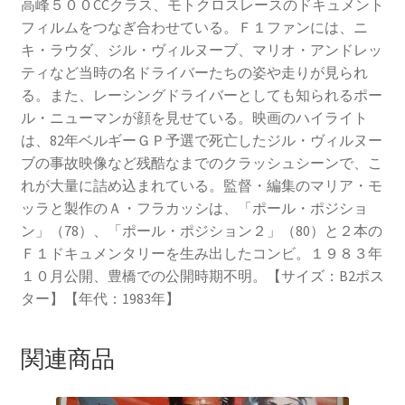
高峰５００CCクラス、モトクロスレースのドキュメント
フィルムをつなぎ合わせている。Ｆ１ファンには、ニ
キ・ラウダ、ジル・ヴィルヌーブ、マリオ・アンドレッ
ティなど当時の名ドライバーたちの姿や走りが見られ
る。また、レーシングドライバーとしても知られるポー
ル・ニューマンが
顔を見せている。映画のハイライト
は、82年ベルギーＧＰ予選で死亡したジル・ヴィルヌー
ブの事故映像など残酷なまでのクラッシュシーンで、こ
れが大量に詰め込まれている。監督・編集のマリア・モ
ッラと製作のＡ・フラカッシは、「ポール・ポジショ
ン」（78）、「ポール・ポジション２」（80）と２本の
Ｆ１ドキュメンタリーを生み出したコンビ。１９８３年
１０月公開、豊橋での公開時期不明。【サイズ：B2ポス
ター】【年代：1983年】
関連商品