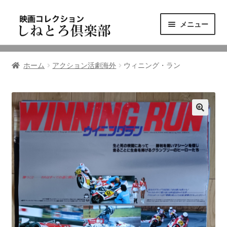
ナ
コ
メニュー
ビ
ン
ゲ
テ
ニュース
ー
ン
ホーム
アクション活劇海外
ウィニング・ラン
シ
ツ
映画コレクション
ョ
へ
ン
ス
東三河の映画館
へ
キ
ス
ッ
しねとろ倶楽部について
キ
プ
ッ
プ
リンクの旅