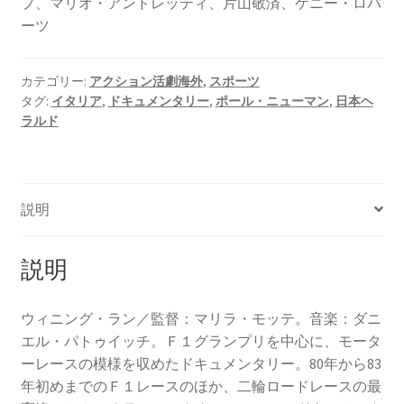
プ、マリオ・アンドレッティ、片山敬済、ケニー・ロバ
ーツ
カテゴリー:
アクション活劇海外
,
スポーツ
タグ:
イタリア
,
ドキュメンタリー
,
ポール・ニューマン
,
日本ヘ
ラルド
説明
説明
ウィニング・ラン／監督：マリラ・モッテ。音楽：ダニ
エル・パトゥイッチ。Ｆ１グランプリを中心に、モータ
ーレースの模様を収めたドキュメンタリー。80年から83
年初めまでのＦ１レースのほか、二輪ロードレースの最