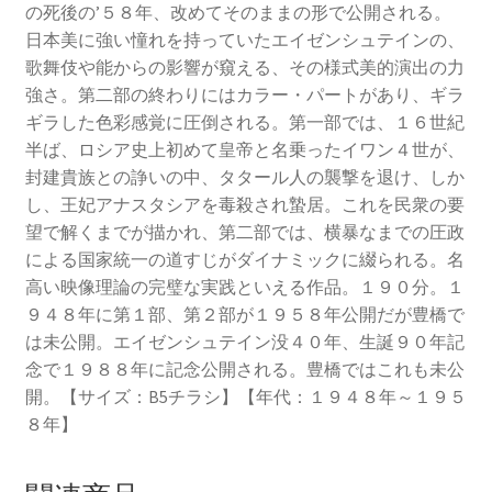
の死後の’５８年、改めてそのままの形で公開される。
日本美に強い憧れを持っていたエイゼンシュテインの、
歌舞伎や能からの影響が窺える、その様式美的
演出の力
強さ。第二部の終わりにはカラー・パートがあり、ギラ
ギラした色彩感覚に圧倒される。第一部では、１６世紀
半ば、ロシア史上初めて皇帝と名乗ったイワン４世が、
封建貴族との諍いの中、タタール人の襲撃を退け、しか
し、王妃アナスタシアを毒殺され蟄居。これを民衆の要
望で解くまでが描かれ、第二部では、横暴なまでの圧政
による国家統一の道すじがダイナミックに綴られる。名
高い映像理論の完璧な実践といえる作品。１９０分。１
９４８年に第１部、第２部が１９５８年公開だが豊橋で
は未公開。エイゼンシュテイン没４０年、生誕９０年記
念で１９８８年に記念公開される。豊橋ではこれも未公
開。【サイズ：B5チラシ】【年代：１９４８年～１９５
８年】