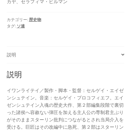
カヤ、セラフィマ・ビルマン
カテゴリー:
歴史物
タグ:
ソ連
説明
説明
イワンライテイ／製作・脚本・監督：セルゲイ・エイゼ
ンシュテイン。音楽：セルゲイ・プロコフィエフ。エイ
ゼンシュテイン入魂の歴史大作、第２部編集段階で裏切
った諸侯へ容赦ない弾圧を加える主人公の専制君主ぶり
がそのままスターリン批判につながるとされ当局介入を
受ける。巨匠はその改編中に急死、第２部はスターリン