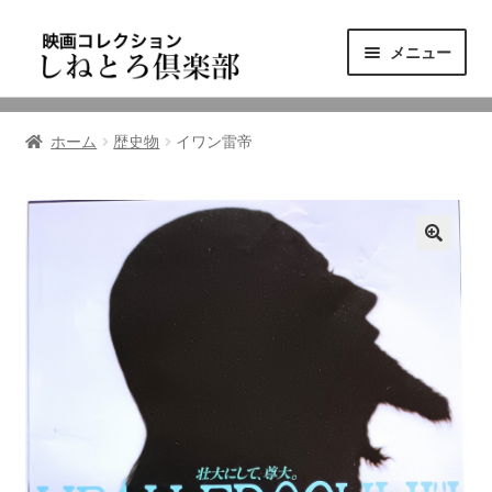
ナ
コ
メニュー
ビ
ン
ゲ
テ
ニュース
ー
ン
ホーム
歴史物
イワン雷帝
シ
ツ
映画コレクション
ョ
へ
ン
ス
東三河の映画館
へ
キ
ス
ッ
しねとろ倶楽部について
キ
プ
ッ
プ
リンクの旅