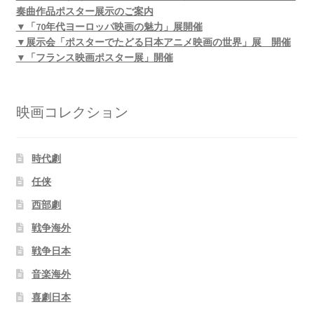
奏曲作品ポスター展示のご案内
▼「70年代ヨーロッパ映画の魅力」展開催
▼展示会「ポスターでたどる日本アニメ映画の世界」展 開催
▼「フランス映画ポスター展」開催
映画コレクション
時代劇
任侠
西部劇
戦争海外
戦争日本
音楽海外
喜劇日本