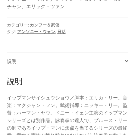
チャン、エリック・ツァン
カテゴリー:
カンフー＆武侠
タグ:
アンソニー・ウォン
,
日活
説明
説明
イップマンサイシュウショウ／脚本：エリカ・リー。音
楽：マクジャン・フン。武術指導：ニッキー・リー。監
督：ハーマン・ヤウ。ドニー・イェン主演のイップマン
シリーズとは別作品。詠春拳の達人で、ブルース・リー
の師であるイップ・マンに焦点を当てるシリーズの最終