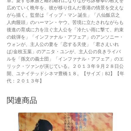
章。愛する家族と離れ離れになりながら詠春拳の教えを
広めていく晩年を、彼が移り住んだ香港の情景を交えな
がら描く。監督は「イップ・マン 誕生」「八仙飯店之
人肉饅頭」のハーマン・ヤウ。苦境に立たされながらも
後進の育成に力を注ぐ主人公を「冷たい雨に撃て、約束
の銃弾を」「インファナル・アフェア」のアンソニー・
ウォンが、主人公の妻を「恋する天使」「君さえいれ
ば/金枝玉葉」のアニタ・ユンが、主人公の良きライバ
ルを「孫文の義士団」「インファナル・アフェア」のエ
リック・ツァンが演じている。２０１３年９月２８日公
開、ユナイテッドシネマ豊橋１８。【サイズ：B2】【年
代：２０１３年】
関連商品