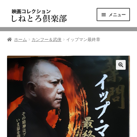
ナ
コ
メニュー
ビ
ン
ゲ
テ
ニュース
ー
ン
ホーム
カンフー＆武侠
イップマン最終章
シ
ツ
映画コレクション
ョ
へ
ン
ス
東三河の映画館
へ
キ
ス
ッ
しねとろ倶楽部について
キ
プ
ッ
プ
リンクの旅