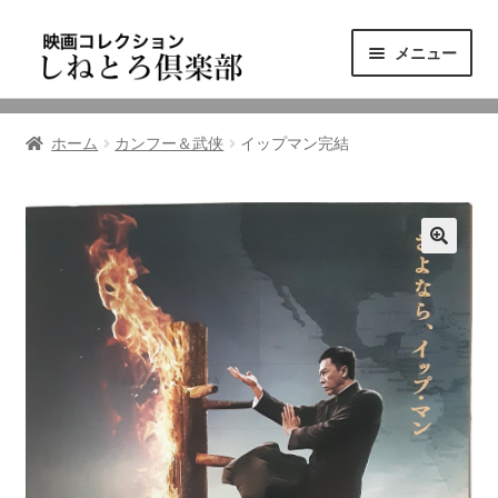
ナ
コ
メニュー
ビ
ン
ゲ
テ
ニュース
ー
ン
ホーム
カンフー＆武侠
イップマン完結
シ
ツ
映画コレクション
ョ
へ
ン
ス
東三河の映画館
へ
キ
ス
ッ
しねとろ倶楽部について
キ
プ
ッ
プ
リンクの旅