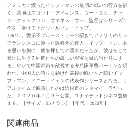
アメリカに渡ったイップ・マンの最期の戦いの行方を描
く。共演はスコット・アドキンス、ウー・ユエ、チャ
ン・クォックワン、ヴァネス・ウー。監督はシリーズ全
作を手掛けてきたウィルソン・イップ。
1964年。愛弟
子ブルース・リーの招きでアメリカのサン
フランシスコに渡った詠春拳の達人、イップ・マン。あ
る思いを胸に、病を押しての渡米だったが、彼はそこで
異国に生きる同胞たちの厳しい現実を目の当たりにす
る。やがて中国武術を敵視する海兵隊軍曹バートンが現
われ、中国人の誇りを懸けた最後の戦いへと臨むイッ
プ・マン。ドニー・イェンの代表作シリーズとなる。リ
アルタイムで観賞したのは浜松市のシネマイーラだっ
た。２０２０年７月３日公開、ユナイテッドシネマ豊橋
１８。【サイズ：B5チラシ】【年代：2020年】
関連商品