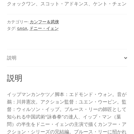
クォックワン、スコット・アドキンス、ケント・チェン
カテゴリー:
カンフー＆武侠
タグ:
GAGA
,
ドニー・イェン
説明
説明
イップマンカンケツ／脚本：エドモンド・ウォン。音が
鵜：川井憲次。アクション監督：ユエン・ウーピン。監
督：ウィルソン・イップ。ブルース・リーの師匠として
知られる中国武術“詠春拳”の達人、イップ・マン（葉
問）の半生をドニー・イェンの主演で描くカンフー・ア
クション・シリーズの完結編。ブルース・リーに招かれ