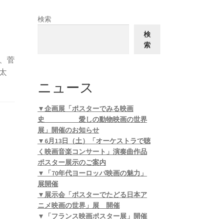
検索
検
索
、菅
太
ニュース
▼企画展「ポスターでみる映画
史 愛しの動物映画の世界
展」開催のお知らせ
▼6月13日（土）「オーケストラで聴
く映画音楽コンサート」演奏曲作品
ポスター展示のご案内
▼「70年代ヨーロッパ映画の魅力」
展開催
▼展示会「ポスターでたどる日本ア
ニメ映画の世界」展 開催
▼「フランス映画ポスター展」開催