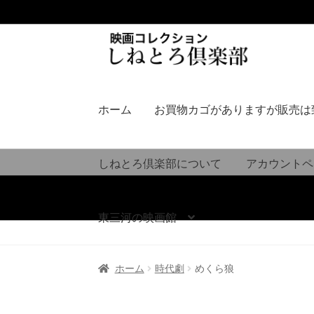
ナ
コ
ビ
ン
ゲ
テ
ー
ン
シ
ツ
ホーム
お買物カゴがありますが販売は
ョ
へ
ン
ス
へ
キ
しねとろ倶楽部について
アカウントペ
ス
ッ
キ
プ
ッ
東三河の映画館
プ
ホーム
時代劇
めくら狼