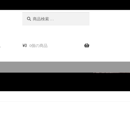
検
検
索
索
対
象:
。
¥
0
0個の商品