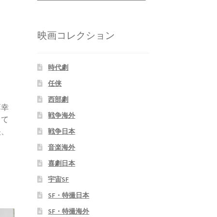
映画コレクション
時代劇
任侠
西部劇
薄幸
戦争海外
って
映、
戦争日本
音楽海外
喜劇日本
宇宙SF
SF・特撮日本
SF・特撮海外