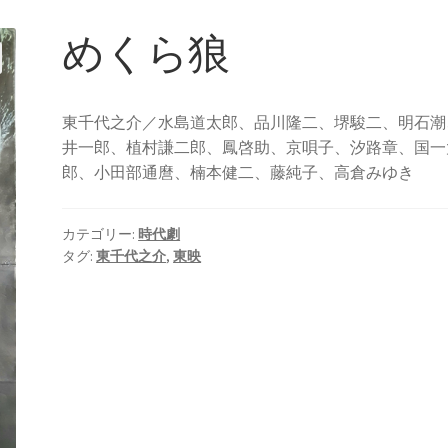
めくら狼
東千代之介／水島道太郎、品川隆二、堺駿二、明石潮
井一郎、植村謙二郎、鳳啓助、京唄子、汐路章、国一
郎、小田部通麿、楠本健二、藤純子、高倉みゆき
カテゴリー:
時代劇
タグ:
東千代之介
,
東映