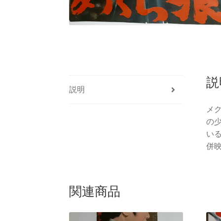
説
説明
メ
の
い
併映
関連商品