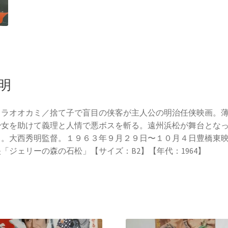
明
クラオオカミ／捨て子で盲目の侠客が主人公の明治任侠映画。
少女を助けて義理と人情で悪ボスを斬る。遠州浜松が舞台とな
る。大西秀明監督。１９６３年９月２９日〜１０月４日豊橋東
「ジェリーの森の石松」【サイズ：B2】【年代：1964】