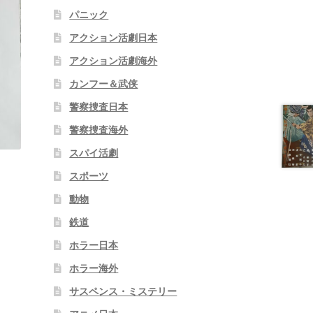
パニック
アクション活劇日本
アクション活劇海外
カンフー＆武侠
警察捜査日本
警察捜査海外
スパイ活劇
スポーツ
動物
鉄道
ホラー日本
ホラー海外
サスペンス・ミステリー