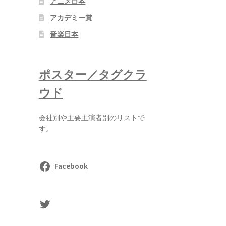
アニメ日本
アカデミー賞
音楽日本
ポスター／タグクラ
ウド
会社別や主要主演者別のリストで
す。
Facebook
sasaki's Twitter