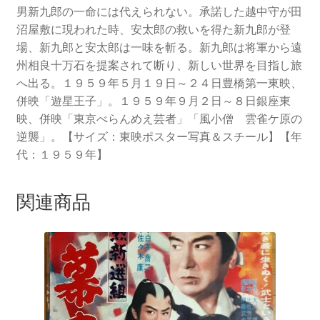
男新九郎の一命には代えられない。承諾した越中守が田
沼屋敷に現われた時、安太郎の救いを得た新九郎が登
場、新九郎と安太郎は一味を斬る。新九郎は将軍から遠
州相良十万石を提案されて断り、新しい世界を目指し旅
へ出る。１９５９年５月１９日～２４日豊橋第一東映、
併映「遊星王子」。１９５９年９月２日～８日銀座東
映、併映「東京べらんめえ芸者」「風小僧 雲雀ケ原の
逆襲」。【サイズ：東映ポスター写真＆スチール】【年
代：１９５９年】
関連商品