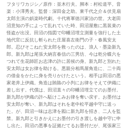
フタリワカジシ／原作：並木行夫。脚本：村松道平。音
楽：小澤秀夫。監督：深田金之助。東千代之介＆伏見扇
太郎主演の娯楽時代劇。十代将軍徳川家治の世。大老田
沼意知の手によって乱れていた時、田沼屋敷に黒装束の
怪盗が出没。田沼の指図で印幡沼埋立測量を強行した土
地代官に反抗し斬られた庄屋喜左衛門の子・春風安太
郎。忍びそこねた安太郎を救ったのは、浪人・墨染新九
郎。新九郎は尾張大納言春信の三男坊、今は乾分蝶六を
つれて生花師匠お志津の許に居候の身。新九郎と別れた
安太郎は女お律を助ける。悪親分相馬屋角造に、二十両
の借金をかたに身を売りかけたという。相手は田沼の悪
家老井上伊織。角造は賄賂の小判にお律をそえて伊織に
差し出す。代償は、田沼直々の印幡沼埋立てのお墨付。
新九郎が伊織の許へ駈けこみお律を奪い戻す。お墨付は
安太郎が奪い、新九郎はそれを老中松平越中守に送っ
た。が、田沼一味は志津を囮に新九郎を招き、二人を監
禁。新九郎と引きかえにお墨付の引き渡しを越中守に申
し出た。田沼の悪事を証拠だてるお墨付だが、尾張家三