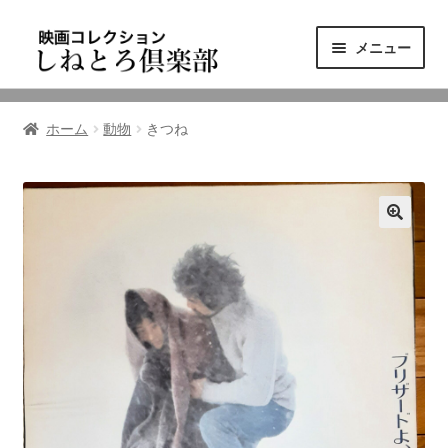
ナ
コ
メニュー
ビ
ン
ゲ
テ
ニュース
ー
ン
ホーム
動物
きつね
シ
ツ
映画コレクション
ョ
へ
ン
ス
東三河の映画館
へ
キ
ス
ッ
しねとろ倶楽部について
キ
プ
ッ
プ
リンクの旅