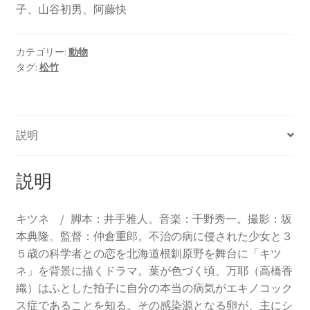
子、山谷初男、阿藤快
カテゴリー:
動物
タグ:
松竹
説明
説明
キツネ / 脚本：井手雅人。音楽：千野秀一。撮影：坂
本典隆。監督：仲倉重郎。不治の病に侵された少女と３
５歳の科学者との恋を北海道根釧原野を舞台に「キツ
ネ」を背景に描くドラマ。葉が色づく頃、万耶（高橋香
織）はふとした拍子に自分の本当の病気がエキノコック
ス症であることを知る。その感染源となる卵が、主にシ