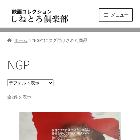
ナ
コ
メニュー
ビ
ン
ゲ
テ
ニュース
ー
ン
ホーム
“NGP”にタグ付けされた商品
シ
ツ
映画コレクション
ョ
へ
ン
ス
NGP
東三河の映画館
へ
キ
ス
ッ
しねとろ倶楽部について
キ
プ
ッ
全2件を表示
プ
リンクの旅