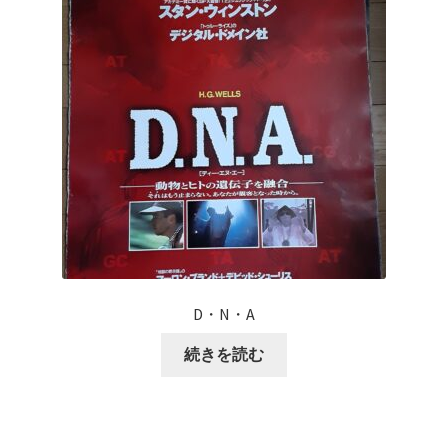
D・N・A
続きを読む