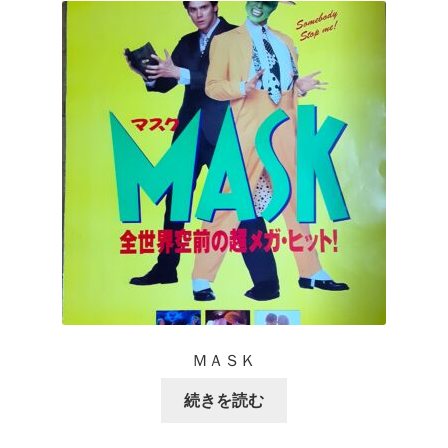
ＭＡＳＫ
続きを読む