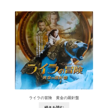
ライラの冒険 黄金の羅針盤
続きを読む