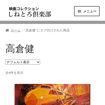
ナ
コ
メニュー
ビ
ン
ゲ
テ
ニュース
ー
ン
ホーム
“高倉健”にタグ付けされた商品
シ
ツ
映画コレクション
ョ
へ
ン
ス
高倉健
東三河の映画館
へ
キ
ス
ッ
しねとろ倶楽部について
キ
プ
ッ
全6件を表示
プ
リンクの旅