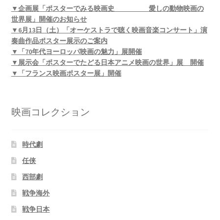
▼企画展「ポスターでみる映画史 愛しの動物映画の
世界展」開催のお知らせ
▼6月13日（土）「オーケストラで聴く映画音楽コンサート」演
奏曲作品ポスター展示のご案内
▼「70年代ヨーロッパ映画の魅力」展開催
▼展示会「ポスターでたどる日本アニメ映画の世界」展 開催
▼「フランス映画ポスター展」開催
映画コレクション
時代劇
任侠
西部劇
戦争海外
戦争日本