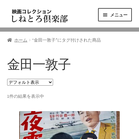
ナ
コ
メニュー
ビ
ン
ゲ
テ
ニュース
ー
ン
ホーム
“金田一敦子”にタグ付けされた商品
シ
ツ
映画コレクション
ョ
へ
ン
ス
金田一敦子
東三河の映画館
へ
キ
ス
ッ
しねとろ倶楽部について
キ
プ
ッ
1件の結果を表示中
プ
リンクの旅