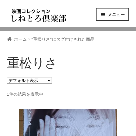
ナ
コ
メニュー
ビ
ン
ゲ
テ
ニュース
ー
ン
ホーム
“重松りさ”にタグ付けされた商品
シ
ツ
映画コレクション
ョ
へ
ン
ス
重松りさ
東三河の映画館
へ
キ
ス
ッ
しねとろ倶楽部について
キ
プ
ッ
1件の結果を表示中
プ
リンクの旅