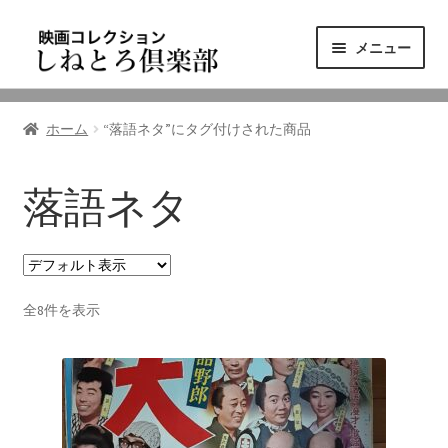
ナ
コ
メニュー
ビ
ン
ゲ
テ
ニュース
ー
ン
ホーム
“落語ネタ”にタグ付けされた商品
シ
ツ
映画コレクション
ョ
へ
ン
ス
落語ネタ
東三河の映画館
へ
キ
ス
ッ
しねとろ倶楽部について
キ
プ
ッ
全8件を表示
プ
リンクの旅