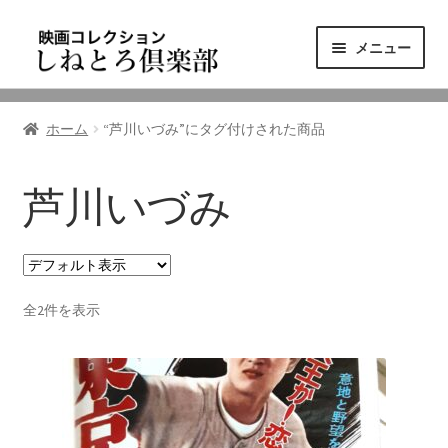
ナ
コ
メニュー
ビ
ン
ゲ
テ
ニュース
ー
ン
ホーム
“芦川いづみ”にタグ付けされた商品
シ
ツ
映画コレクション
ョ
へ
ン
ス
芦川いづみ
東三河の映画館
へ
キ
ス
ッ
しねとろ倶楽部について
キ
プ
ッ
全2件を表示
プ
リンクの旅