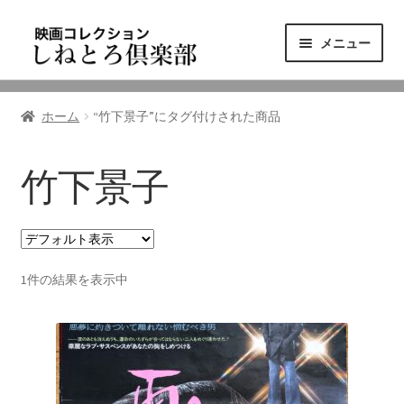
ナ
コ
メニュー
ビ
ン
ゲ
テ
ニュース
ー
ン
ホーム
“竹下景子”にタグ付けされた商品
シ
ツ
映画コレクション
ョ
へ
ン
ス
竹下景子
東三河の映画館
へ
キ
ス
ッ
しねとろ倶楽部について
キ
プ
ッ
1件の結果を表示中
プ
リンクの旅