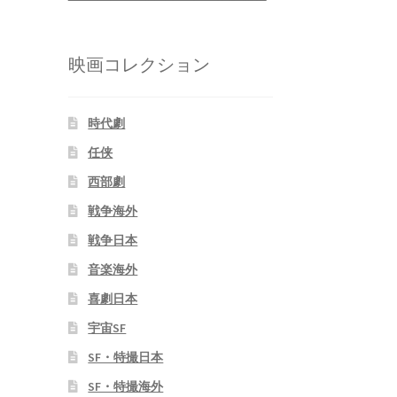
映画コレクション
時代劇
任侠
西部劇
戦争海外
戦争日本
音楽海外
喜劇日本
宇宙SF
SF・特撮日本
SF・特撮海外