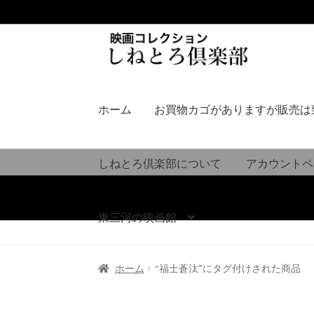
ナ
コ
ビ
ン
ゲ
テ
ー
ン
シ
ツ
ホーム
お買物カゴがありますが販売は
ョ
へ
ン
ス
へ
キ
しねとろ倶楽部について
アカウントペ
ス
ッ
キ
プ
ッ
東三河の映画館
プ
ホーム
“福士蒼汰”にタグ付けされた商品