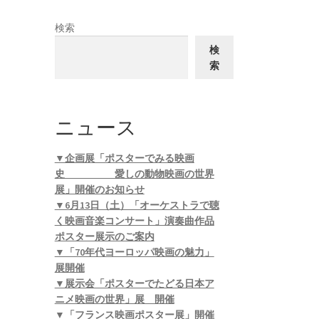
検索
検
索
ニュース
▼企画展「ポスターでみる映画
史 愛しの動物映画の世界
展」開催のお知らせ
▼6月13日（土）「オーケストラで聴
く映画音楽コンサート」演奏曲作品
ポスター展示のご案内
▼「70年代ヨーロッパ映画の魅力」
展開催
▼展示会「ポスターでたどる日本ア
ニメ映画の世界」展 開催
▼「フランス映画ポスター展」開催