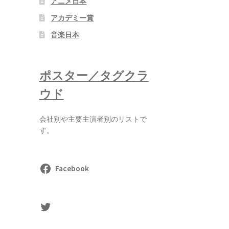
アニメ日本
アカデミー賞
音楽日本
ポスター／タグクラ
ウド
会社別や主要主演者別のリストで
す。
Facebook
sasaki's Twitter