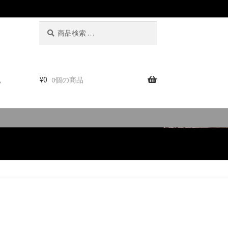
検
検
索
索
対
象:
。
¥
0
0個の商品