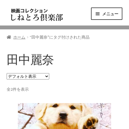
ナ
コ
メニュー
ビ
ン
ゲ
テ
ニュース
ー
ン
ホーム
“田中麗奈”にタグ付けされた商品
シ
ツ
映画コレクション
ョ
へ
ン
ス
田中麗奈
東三河の映画館
へ
キ
ス
ッ
しねとろ倶楽部について
キ
プ
ッ
全2件を表示
プ
リンクの旅