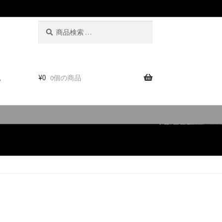
検
検
索
索
対
象:
。
¥
0
0個の商品