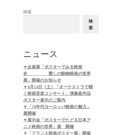
検索
検
索
ニュース
▼企画展「ポスターでみる映画
史 愛しの動物映画の世界
展」開催のお知らせ
▼6月13日（土）「オーケストラで聴
く映画音楽コンサート」演奏曲作品
ポスター展示のご案内
▼「70年代ヨーロッパ映画の魅力」
展開催
▼展示会「ポスターでたどる日本ア
ニメ映画の世界」展 開催
▼「フランス映画ポスター展」開催