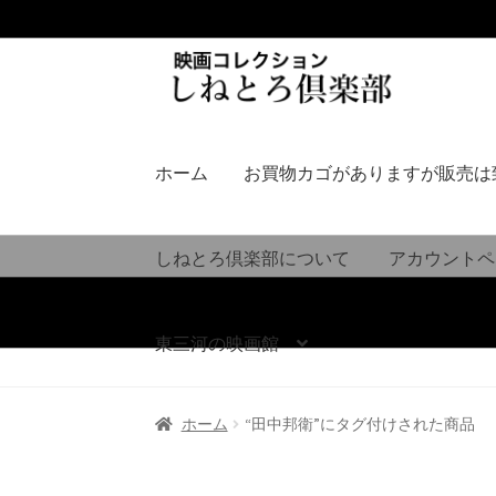
ナ
コ
ビ
ン
ゲ
テ
ー
ン
シ
ツ
ホーム
お買物カゴがありますが販売は
ョ
へ
ン
ス
へ
キ
しねとろ倶楽部について
アカウントペ
ス
ッ
キ
プ
ッ
東三河の映画館
プ
ホーム
“田中邦衛”にタグ付けされた商品