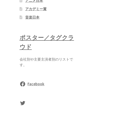
アニメ日本
アカデミー賞
音楽日本
ポスター／タグクラ
ウド
会社別や主要主演者別のリストで
す。
Facebook
sasaki's Twitter