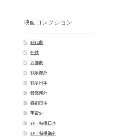
映画コレクション
時代劇
任侠
西部劇
戦争海外
戦争日本
音楽海外
喜劇日本
宇宙SF
SF・特撮日本
SF・特撮海外