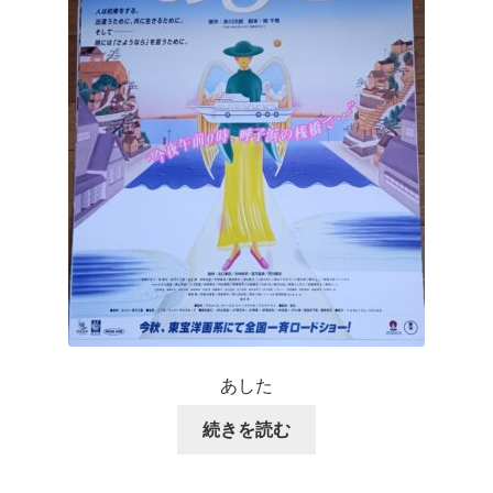
あした
続きを読む