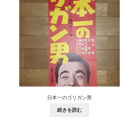
日本一のゴリガン男
続きを読む