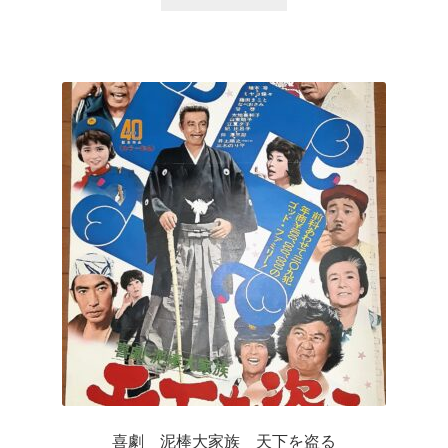
喜劇 泥棒大家族 天下を盗る