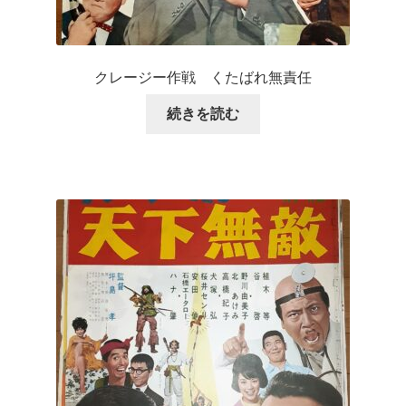
クレージー作戦 くたばれ無責任
続きを読む