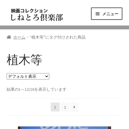
ナ
コ
メニュー
ビ
ン
ゲ
テ
ニュース
ー
ン
ホーム
“植木等”にタグ付けされた商品
シ
ツ
映画コレクション
ョ
へ
ン
ス
植木等
東三河の映画館
へ
キ
ス
ッ
しねとろ倶楽部について
キ
プ
ッ
結果の1～12/16を表示しています
プ
リンクの旅
1
2