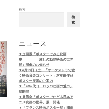
検索
検
索
ニュース
▼企画展「ポスターでみる映画
史 愛しの動物映画の世界
展」開催のお知らせ
▼6月13日（土）「オーケストラで聴
く映画音楽コンサート」演奏曲作品
ポスター展示のご案内
▼「70年代ヨーロッパ映画の魅力」
展開催
▼展示会「ポスターでたどる日本ア
ニメ映画の世界」展 開催
▼「フランス映画ポスター展」開催