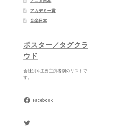
アニメ日本
アカデミー賞
音楽日本
ポスター／タグクラ
ウド
会社別や主要主演者別のリストで
す。
Facebook
sasaki's Twitter