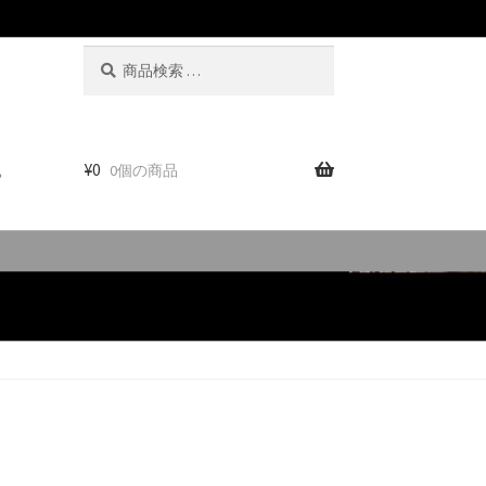
検
検
索
索
対
象:
。
¥
0
0個の商品