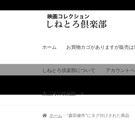
ナ
コ
ビ
ン
ゲ
テ
ー
ン
シ
ツ
ホーム
お買物カゴがありますが販売は
ョ
へ
ン
ス
へ
キ
しねとろ倶楽部について
アカウントペ
ス
ッ
キ
プ
ッ
東三河の映画館
プ
ホーム
“森田健作”にタグ付けされた商品