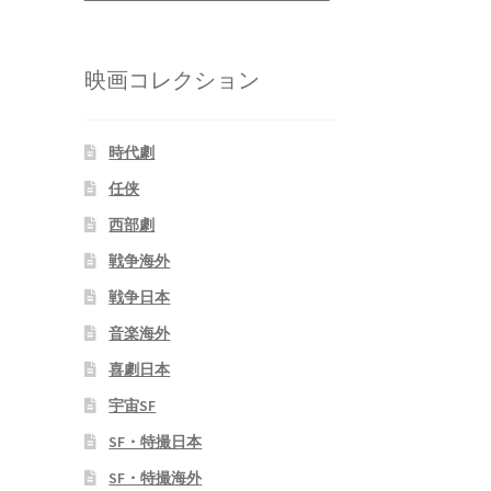
映画コレクション
時代劇
任侠
西部劇
戦争海外
戦争日本
音楽海外
喜劇日本
宇宙SF
SF・特撮日本
SF・特撮海外