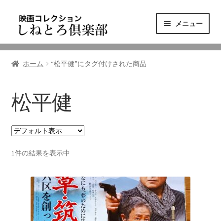
ナ
コ
メニュー
ビ
ン
ゲ
テ
ニュース
ー
ン
ホーム
“松平健”にタグ付けされた商品
シ
ツ
映画コレクション
ョ
へ
ン
ス
松平健
東三河の映画館
へ
キ
ス
ッ
しねとろ倶楽部について
キ
プ
ッ
1件の結果を表示中
プ
リンクの旅