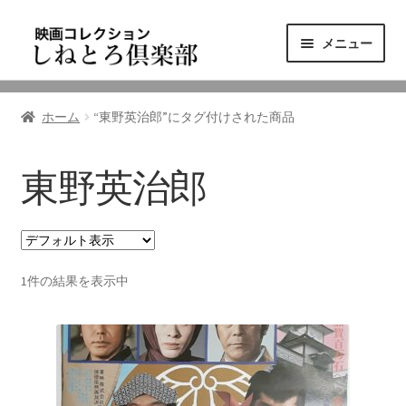
ナ
コ
メニュー
ビ
ン
ゲ
テ
ニュース
ー
ン
ホーム
“東野英治郎”にタグ付けされた商品
シ
ツ
映画コレクション
ョ
へ
ン
ス
東野英治郎
東三河の映画館
へ
キ
ス
ッ
しねとろ倶楽部について
キ
プ
ッ
1件の結果を表示中
プ
リンクの旅