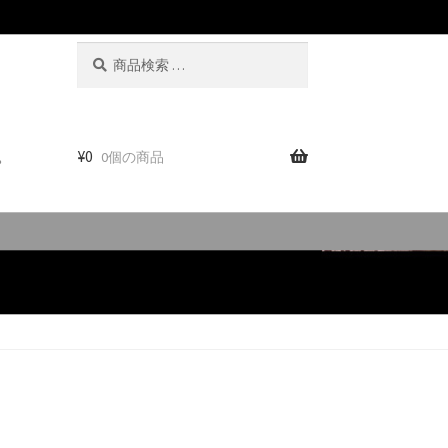
検
検
索
索
対
象:
。
¥
0
0個の商品