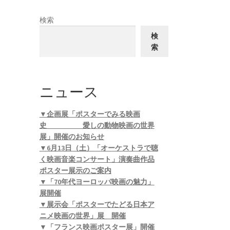
検索
検
索
ニュース
▼企画展「ポスターでみる映画
史 愛しの動物映画の世界
展」開催のお知らせ
▼6月13日（土）「オーケストラで聴
く映画音楽コンサート」演奏曲作品
ポスター展示のご案内
▼「70年代ヨーロッパ映画の魅力」
展開催
▼展示会「ポスターでたどる日本ア
ニメ映画の世界」展 開催
▼「フランス映画ポスター展」開催