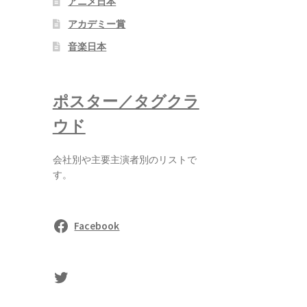
アニメ日本
アカデミー賞
音楽日本
ポスター／タグクラ
ウド
会社別や主要主演者別のリストで
す。
Facebook
sasaki's Twitter