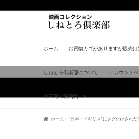
ナ
コ
ビ
ン
ゲ
テ
ー
ン
シ
ツ
ホーム
お買物カゴがありますが販売は
ョ
へ
ン
ス
へ
キ
しねとろ倶楽部について
アカウントペ
ス
ッ
キ
プ
ッ
東三河の映画館
プ
ホーム
“日本・イギリス”にタグ付けされた