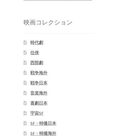
映画コレクション
時代劇
任侠
西部劇
戦争海外
戦争日本
音楽海外
喜劇日本
宇宙SF
SF・特撮日本
SF・特撮海外