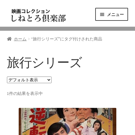
ナ
コ
メニュー
ビ
ン
ゲ
テ
ニュース
ー
ン
ホーム
“旅行シリーズ”にタグ付けされた商品
シ
ツ
映画コレクション
ョ
へ
ン
ス
旅行シリーズ
東三河の映画館
へ
キ
ス
ッ
しねとろ倶楽部について
キ
プ
ッ
1件の結果を表示中
プ
リンクの旅