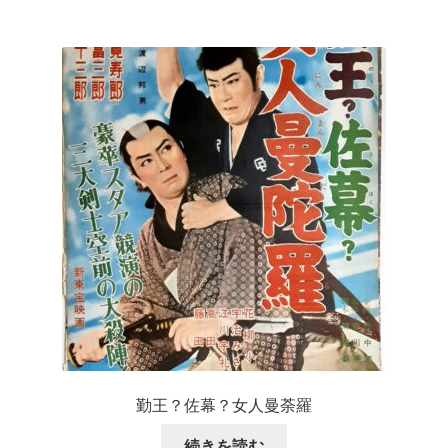
勤王？佐幕？女人曼荼羅
続きを読む