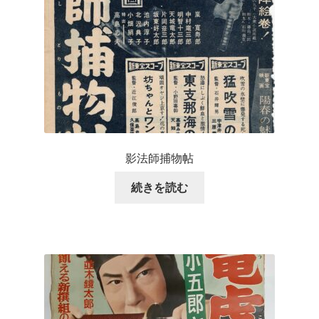
影法師捕物帖
続きを読む