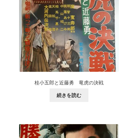
桂小五郎と近藤勇 竜虎の決戦
続きを読む