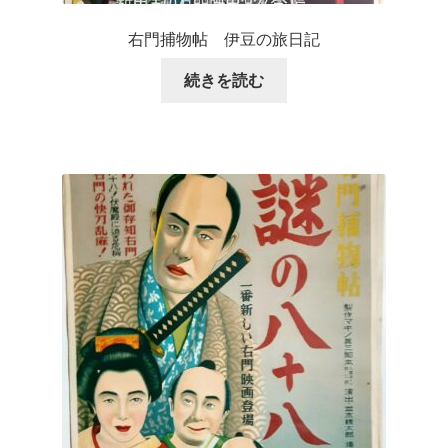
右門捕物帖 伊豆の旅日記
続きを読む