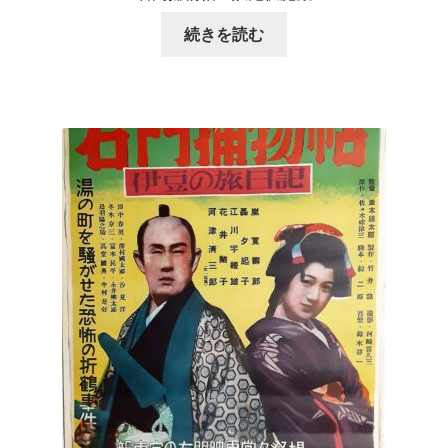
続きを読む