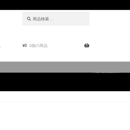
検
検
索
索
対
象:
。
¥
0
0個の商品