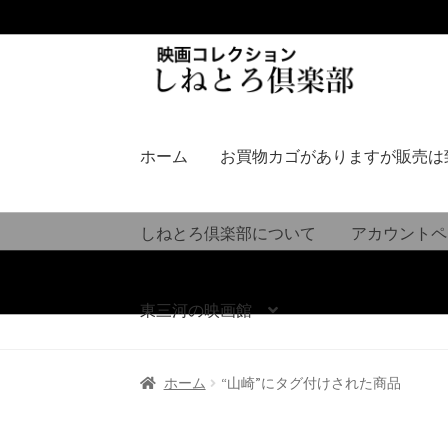
ナ
コ
ビ
ン
ゲ
テ
ー
ン
シ
ツ
ホーム
お買物カゴがありますが販売は
ョ
へ
ン
ス
へ
キ
しねとろ倶楽部について
アカウントペ
ス
ッ
キ
プ
ッ
東三河の映画館
プ
ホーム
“山崎”にタグ付けされた商品