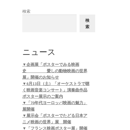
検索
検
索
ニュース
▼企画展「ポスターでみる映画
史 愛しの動物映画の世界
展」開催のお知らせ
▼6月13日（土）「オーケストラで聴
く映画音楽コンサート」演奏曲作品
ポスター展示のご案内
▼「70年代ヨーロッパ映画の魅力」
展開催
▼展示会「ポスターでたどる日本ア
ニメ映画の世界」展 開催
▼「フランス映画ポスター展」開催