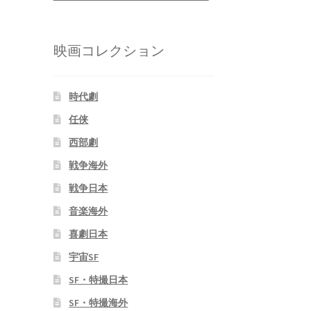
映画コレクション
時代劇
任侠
西部劇
戦争海外
戦争日本
音楽海外
喜劇日本
宇宙SF
SF・特撮日本
SF・特撮海外