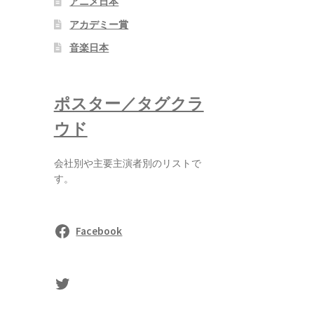
アニメ日本
アカデミー賞
音楽日本
ポスター／タグクラ
ウド
会社別や主要主演者別のリストで
す。
Facebook
sasaki's Twitter