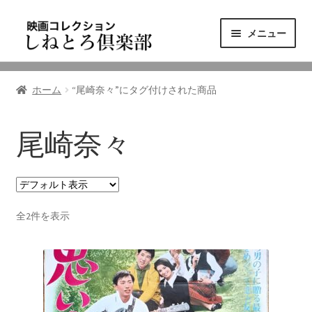
ナ
コ
メニュー
ビ
ン
ゲ
テ
ニュース
ー
ン
ホーム
“尾崎奈々”にタグ付けされた商品
シ
ツ
映画コレクション
ョ
へ
ン
ス
尾崎奈々
東三河の映画館
へ
キ
ス
ッ
しねとろ倶楽部について
キ
プ
ッ
全2件を表示
プ
リンクの旅