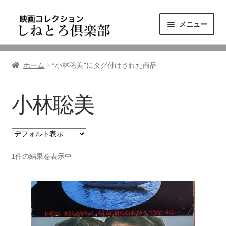
ナ
コ
メニュー
ビ
ン
ゲ
テ
ニュース
ー
ン
ホーム
“小林聡美”にタグ付けされた商品
シ
ツ
映画コレクション
ョ
へ
ン
ス
小林聡美
東三河の映画館
へ
キ
ス
ッ
しねとろ倶楽部について
キ
プ
ッ
1件の結果を表示中
プ
リンクの旅