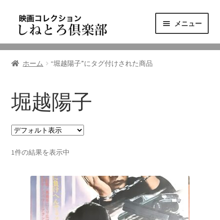
ナ
コ
メニュー
ビ
ン
ゲ
テ
ニュース
ー
ン
ホーム
“堀越陽子”にタグ付けされた商品
シ
ツ
映画コレクション
ョ
へ
ン
ス
堀越陽子
東三河の映画館
へ
キ
ス
ッ
しねとろ倶楽部について
キ
プ
ッ
1件の結果を表示中
プ
リンクの旅