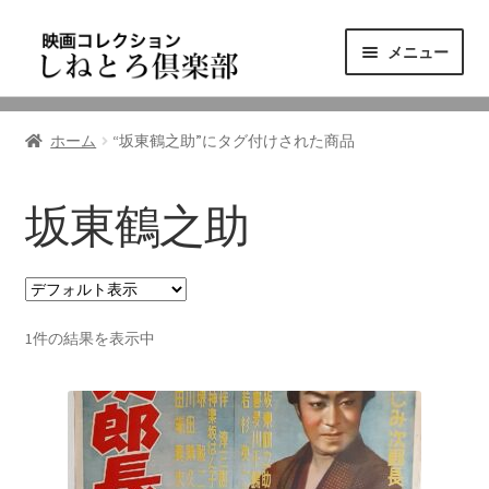
ナ
コ
メニュー
ビ
ン
ゲ
テ
ニュース
ー
ン
ホーム
“坂東鶴之助”にタグ付けされた商品
シ
ツ
映画コレクション
ョ
へ
ン
ス
坂東鶴之助
東三河の映画館
へ
キ
ス
ッ
しねとろ倶楽部について
キ
プ
ッ
1件の結果を表示中
プ
リンクの旅