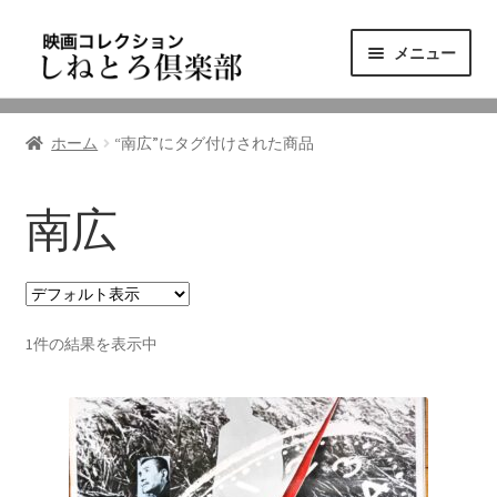
ナ
コ
メニュー
ビ
ン
ゲ
テ
ニュース
ー
ン
ホーム
“南広”にタグ付けされた商品
シ
ツ
映画コレクション
ョ
へ
ン
ス
南広
東三河の映画館
へ
キ
ス
ッ
しねとろ倶楽部について
キ
プ
ッ
1件の結果を表示中
プ
リンクの旅