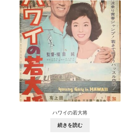
ハワイの若大将
続きを読む