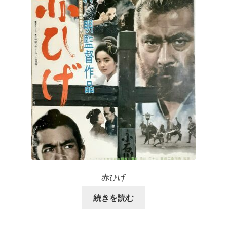
赤ひげ
続きを読む