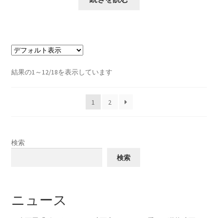
結果の1～12/18を表示しています
1
2
検索
検索
ニュース