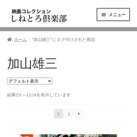
ナ
コ
メニュー
ビ
ン
ゲ
テ
ニュース
ー
ン
ホーム
“加山雄三”にタグ付けされた商品
シ
ツ
映画コレクション
ョ
へ
ン
ス
加山雄三
東三河の映画館
へ
キ
ス
ッ
しねとろ倶楽部について
キ
プ
ッ
結果の1～12/18を表示しています
プ
リンクの旅
1
2