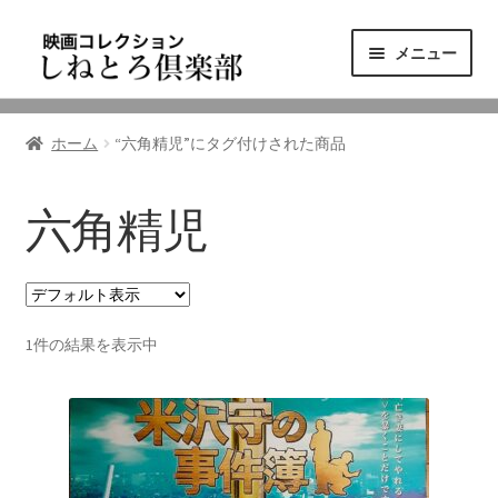
ナ
コ
メニュー
ビ
ン
ゲ
テ
ニュース
ー
ン
ホーム
“六角精児”にタグ付けされた商品
シ
ツ
映画コレクション
ョ
へ
ン
ス
六角精児
東三河の映画館
へ
キ
ス
ッ
しねとろ倶楽部について
キ
プ
ッ
1件の結果を表示中
プ
リンクの旅