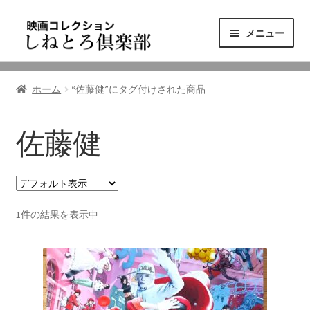
ナ
コ
メニュー
ビ
ン
ゲ
テ
ニュース
ー
ン
ホーム
“佐藤健”にタグ付けされた商品
シ
ツ
映画コレクション
ョ
へ
ン
ス
佐藤健
東三河の映画館
へ
キ
ス
ッ
しねとろ倶楽部について
キ
プ
ッ
1件の結果を表示中
プ
リンクの旅