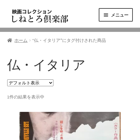
ナ
コ
メニュー
ビ
ン
ゲ
テ
ニュース
ー
ン
ホーム
“仏・イタリア”にタグ付けされた商品
シ
ツ
映画コレクション
ョ
へ
ン
ス
仏・イタリア
東三河の映画館
へ
キ
ス
ッ
しねとろ倶楽部について
キ
プ
ッ
1件の結果を表示中
プ
リンクの旅