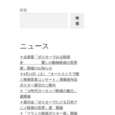
検索
検
索
ニュース
▼企画展「ポスターでみる映画
史 愛しの動物映画の世界
展」開催のお知らせ
▼6月13日（土）「オーケストラで聴
く映画音楽コンサート」演奏曲作品
ポスター展示のご案内
▼「70年代ヨーロッパ映画の魅力」
展開催
▼展示会「ポスターでたどる日本ア
ニメ映画の世界」展 開催
▼「フランス映画ポスター展」開催