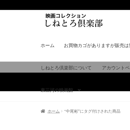
ナ
コ
ビ
ン
ゲ
テ
ー
ン
シ
ツ
ホーム
お買物カゴがありますが販売は
ョ
へ
ン
ス
へ
キ
しねとろ倶楽部について
アカウントペ
ス
ッ
キ
プ
ッ
東三河の映画館
プ
ホーム
“中尾彬”にタグ付けされた商品