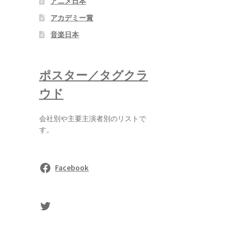
アニメ日本
アカデミー賞
音楽日本
ポスター／タグクラ
ウド
会社別や主要主演者別のリストで
す。
Facebook
sasaki's Twitter