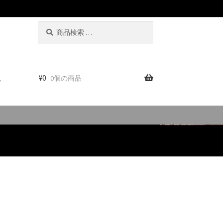
検
検
索
索
対
象:
。
¥
0
0個の商品