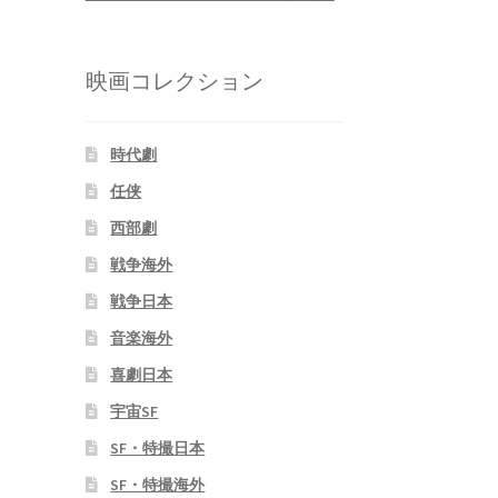
映画コレクション
時代劇
任侠
西部劇
戦争海外
戦争日本
音楽海外
喜劇日本
宇宙SF
SF・特撮日本
SF・特撮海外