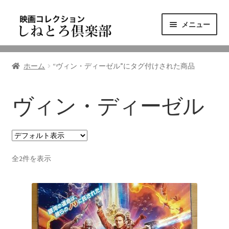
ナ
コ
メニュー
ビ
ン
ゲ
テ
ニュース
ー
ン
ホーム
“ヴィン・ディーゼル”にタグ付けされた商品
シ
ツ
映画コレクション
ョ
へ
ン
ス
ヴィン・ディーゼル
東三河の映画館
へ
キ
ス
ッ
しねとろ倶楽部について
キ
プ
ッ
全2件を表示
プ
リンクの旅