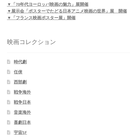
▼「70年代ヨーロッパ映画の魅力」展開催
▼展示会「ポスターでたどる日本アニメ映画の世界」展 開催
▼「フランス映画ポスター展」開催
映画コレクション
時代劇
任侠
西部劇
戦争海外
戦争日本
音楽海外
喜劇日本
宇宙SF