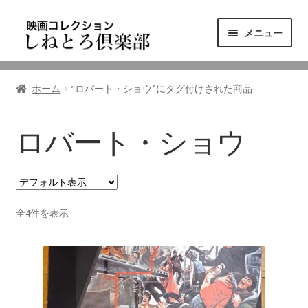
ナ
コ
メニュー
ビ
ン
ゲ
テ
ニュース
ー
ン
ホーム
“ロバート・ショウ”にタグ付けされた商品
シ
ツ
映画コレクション
ョ
へ
ン
ス
ロバート・ショウ
東三河の映画館
へ
キ
ス
ッ
しねとろ倶楽部について
キ
プ
ッ
全4件を表示
プ
リンクの旅