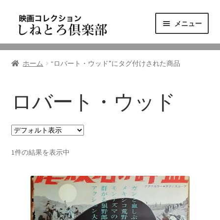
ナ
コ
メニュー
ビ
ン
ゲ
テ
ニュース
ー
ン
ホーム
“ロバート・ウッド”にタグ付けされた商品
シ
ツ
映画コレクション
ョ
へ
ン
ス
ロバート・ウッド
東三河の映画館
へ
キ
ス
ッ
しねとろ倶楽部について
キ
プ
ッ
1件の結果を表示中
プ
リンクの旅