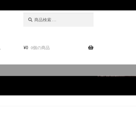
検
検
索
索
対
象:
。
¥
0
0個の商品