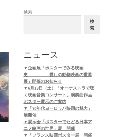
検索
検
索
ニュース
▼企画展「ポスターでみる映画
史 愛しの動物映画の世界
展」開催のお知らせ
▼6月13日（土）「オーケストラで聴
く映画音楽コンサート」演奏曲作品
ポスター展示のご案内
▼「70年代ヨーロッパ映画の魅力」
展開催
▼展示会「ポスターでたどる日本ア
ニメ映画の世界」展 開催
▼「フランス映画ポスター展」開催