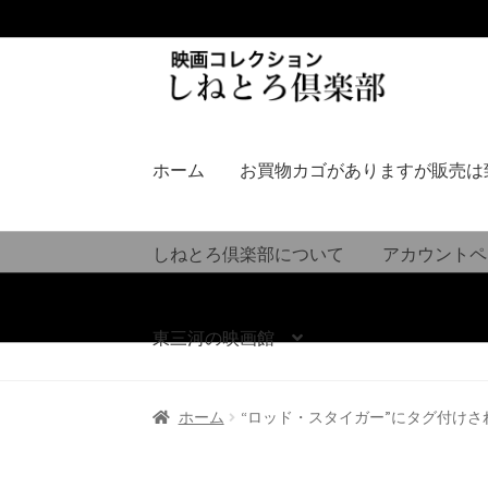
ナ
コ
ビ
ン
ゲ
テ
ー
ン
シ
ツ
ホーム
お買物カゴがありますが販売は
ョ
へ
ン
ス
へ
キ
しねとろ倶楽部について
アカウントペ
ス
ッ
キ
プ
ッ
東三河の映画館
プ
ホーム
“ロッド・スタイガー”にタグ付けさ