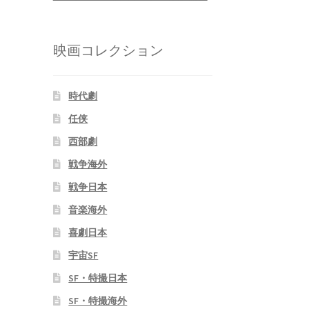
映画コレクション
時代劇
任侠
西部劇
戦争海外
戦争日本
音楽海外
喜劇日本
宇宙SF
SF・特撮日本
SF・特撮海外