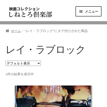
ナ
コ
メニュー
ビ
ン
ゲ
テ
ニュース
ー
ン
ホーム
“レイ・ラブロック”にタグ付けされた商品
シ
ツ
映画コレクション
ョ
へ
ン
ス
レイ・ラブロック
東三河の映画館
へ
キ
ス
ッ
しねとろ倶楽部について
キ
プ
ッ
1件の結果を表示中
プ
リンクの旅