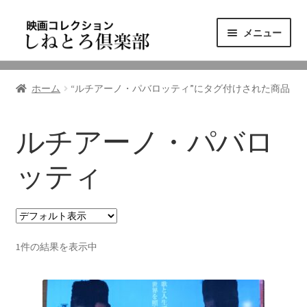
ナ
コ
メニュー
ビ
ン
ゲ
テ
ニュース
ー
ン
ホーム
“ルチアーノ・パバロッティ”にタグ付けされた商品
シ
ツ
映画コレクション
ョ
へ
ン
ス
ルチアーノ・パバロ
東三河の映画館
へ
キ
ス
ッ
ッティ
しねとろ倶楽部について
キ
プ
ッ
プ
リンクの旅
1件の結果を表示中