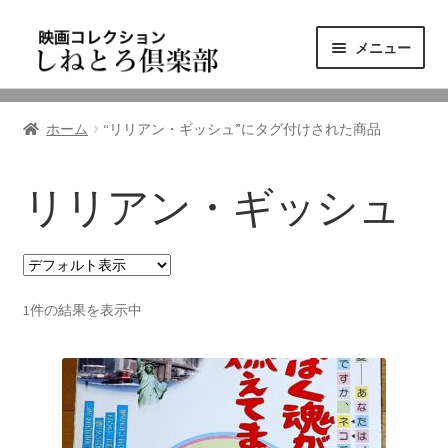
ナ
コ
メニュー
ビ
ン
ゲ
テ
ニュース
ー
ン
ホーム
“リリアン・ギッシュ”にタグ付けされた商品
シ
ツ
映画コレクション
ョ
へ
ン
ス
リリアン・ギッシュ
東三河の映画館
へ
キ
ス
ッ
しねとろ倶楽部について
キ
プ
ッ
1件の結果を表示中
プ
リンクの旅