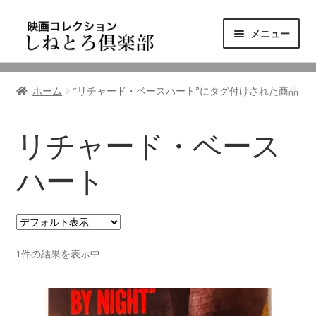
ナ
コ
メニュー
ビ
ン
ゲ
テ
ニュース
ー
ン
ホーム
“リチャード・ベースハート”にタグ付けされた商品
シ
ツ
映画コレクション
ョ
へ
ン
ス
リチャード・ベース
東三河の映画館
へ
キ
ス
ッ
ハート
しねとろ倶楽部について
キ
プ
ッ
プ
リンクの旅
1件の結果を表示中