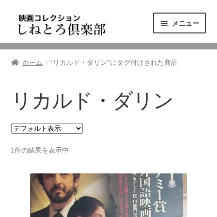
ナ
コ
メニュー
ビ
ン
ゲ
テ
ニュース
ー
ン
ホーム
“リカルド・ダリン”にタグ付けされた商品
シ
ツ
映画コレクション
ョ
へ
ン
ス
リカルド・ダリン
東三河の映画館
へ
キ
ス
ッ
しねとろ倶楽部について
キ
プ
ッ
1件の結果を表示中
プ
リンクの旅